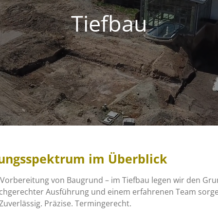
Tiefbau
tungsspektrum im Überblick
Vorbereitung von Baugrund – im Tiefbau legen wir den Grun
hgerechter Ausführung und einem erfahrenen Team sorgen 
Zuverlässig. Präzise. Termingerecht.